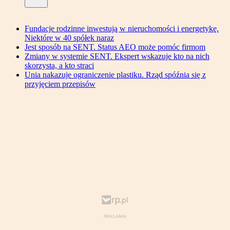
Fundacje rodzinne inwestują w nieruchomości i energetykę.
Niektóre w 40 spółek naraz
Jest sposób na SENT. Status AEO może pomóc firmom
Zmiany w systemie SENT. Ekspert wskazuje kto na nich
skorzysta, a kto straci
Unia nakazuje ograniczenie plastiku. Rząd spóźnia się z
przyjęciem przepisów