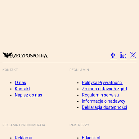
KONTAKT
REGULAMIN
O nas
Polityka Prywatności
Kontakt
Zmiana ustawień zgód
Napisz do nas
Regulamin serwisu
Informacje o nadawcy
Deklaracja dostępności
REKLAMA I PRENUMERATA
PARTNERZY
Reklama
E-kiosk.pl