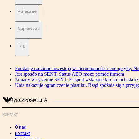
Polecane
Najnowsze
Tagi
Fundacje rodzinne inwestują w nieruchomości i energetykę. Ni
Jest sposób na SENT. Status AEO może pomóc firmom
Zmiany w systemie SENT. Ekspert wskazuje kto na nich skorzys
Unia nakazuje ograniczenie plastiku. Rząd spóźnia się z przyj
KONTAKT
O nas
Kontakt