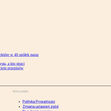
ektóre w 40 spółek naraz
ta, a kto straci
ęciem przepisów
REGULAMIN
Polityka Prywatności
Zmiana ustawień zgód