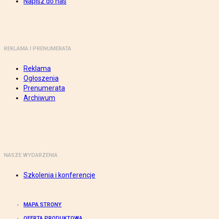
Napisz do nas
REKLAMA I PRENUMERATA
Reklama
Ogłoszenia
Prenumerata
Archiwum
NASZE WYDARZENIA
Szkolenia i konferencje
MAPA STRONY
OFERTA PRODUKTOWA