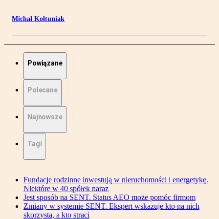
Michał Kołtuniak
Powiązane
Polecane
Najnowsze
Tagi
Fundacje rodzinne inwestują w nieruchomości i energetykę.
Niektóre w 40 spółek naraz
Jest sposób na SENT. Status AEO może pomóc firmom
Zmiany w systemie SENT. Ekspert wskazuje kto na nich
skorzysta, a kto straci