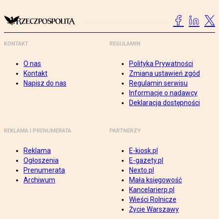
KONTAKT
REGULAMIN
O nas
Polityka Prywatności
Kontakt
Zmiana ustawień zgód
Napisz do nas
Regulamin serwisu
Informacje o nadawcy
Deklaracja dostępności
REKLAMA I PRENUMERATA
PARTNERZY
Reklama
E-kiosk.pl
Ogłoszenia
E-gazety.pl
Prenumerata
Nexto.pl
Archiwum
Mała księgowość
Kancelarierp.pl
Wieści Rolnicze
Życie Warszawy