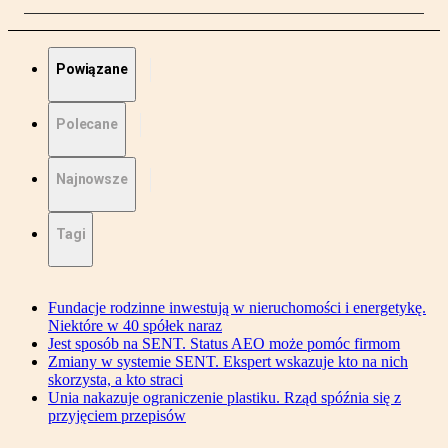
Powiązane
Polecane
Najnowsze
Tagi
Fundacje rodzinne inwestują w nieruchomości i energetykę.
Niektóre w 40 spółek naraz
Jest sposób na SENT. Status AEO może pomóc firmom
Zmiany w systemie SENT. Ekspert wskazuje kto na nich
skorzysta, a kto straci
Unia nakazuje ograniczenie plastiku. Rząd spóźnia się z
przyjęciem przepisów