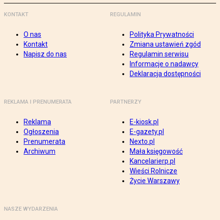
KONTAKT
REGULAMIN
O nas
Polityka Prywatności
Kontakt
Zmiana ustawień zgód
Napisz do nas
Regulamin serwisu
Informacje o nadawcy
Deklaracja dostępności
REKLAMA I PRENUMERATA
PARTNERZY
Reklama
E-kiosk.pl
Ogłoszenia
E-gazety.pl
Prenumerata
Nexto.pl
Archiwum
Mała księgowość
Kancelarierp.pl
Wieści Rolnicze
Życie Warszawy
NASZE WYDARZENIA