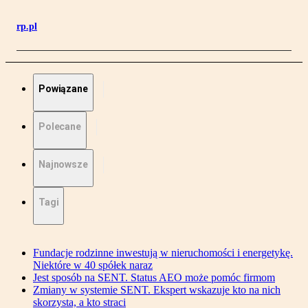
rp.pl
Powiązane
Polecane
Najnowsze
Tagi
Fundacje rodzinne inwestują w nieruchomości i energetykę.
Niektóre w 40 spółek naraz
Jest sposób na SENT. Status AEO może pomóc firmom
Zmiany w systemie SENT. Ekspert wskazuje kto na nich
skorzysta, a kto straci