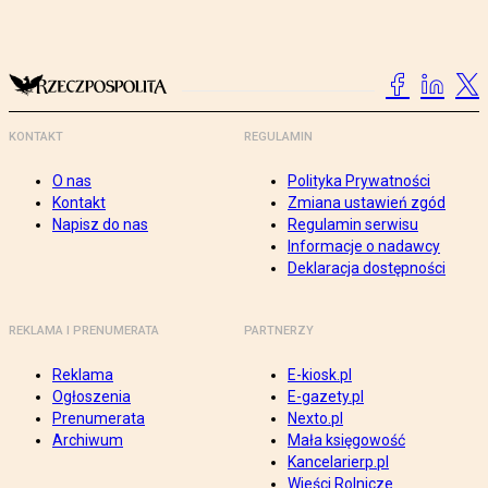
KONTAKT
REGULAMIN
O nas
Polityka Prywatności
Kontakt
Zmiana ustawień zgód
Napisz do nas
Regulamin serwisu
Informacje o nadawcy
Deklaracja dostępności
REKLAMA I PRENUMERATA
PARTNERZY
Reklama
E-kiosk.pl
Ogłoszenia
E-gazety.pl
Prenumerata
Nexto.pl
Archiwum
Mała księgowość
Kancelarierp.pl
Wieści Rolnicze