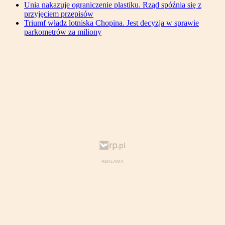
Unia nakazuje ograniczenie plastiku. Rząd spóźnia się z
przyjęciem przepisów
Triumf władz lotniska Chopina. Jest decyzja w sprawie
parkometrów za miliony