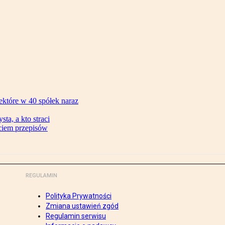
ektóre w 40 spółek naraz
ta, a kto straci
ęciem przepisów
REGULAMIN
Polityka Prywatności
Zmiana ustawień zgód
Regulamin serwisu