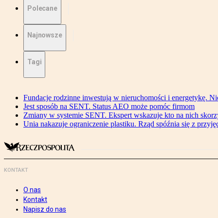
Polecane
Najnowsze
Tagi
Fundacje rodzinne inwestują w nieruchomości i energetykę. Ni
Jest sposób na SENT. Status AEO może pomóc firmom
Zmiany w systemie SENT. Ekspert wskazuje kto na nich skorzys
Unia nakazuje ograniczenie plastiku. Rząd spóźnia się z przyj
KONTAKT
O nas
Kontakt
Napisz do nas