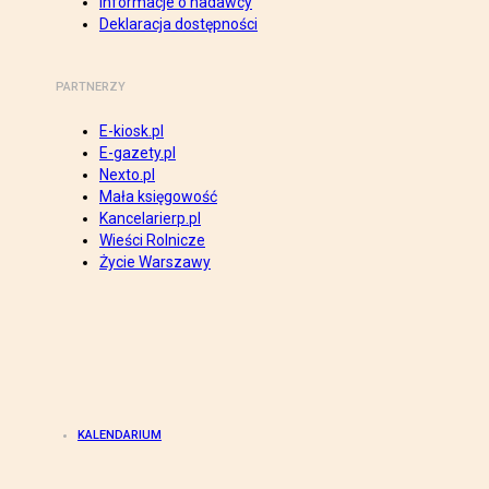
Informacje o nadawcy
Deklaracja dostępności
PARTNERZY
E-kiosk.pl
E-gazety.pl
Nexto.pl
Mała księgowość
Kancelarierp.pl
Wieści Rolnicze
Życie Warszawy
KALENDARIUM