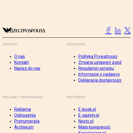
KONTAKT
REGULAMIN
O nas
Polityka Prywatności
Kontakt
Zmiana ustawień zgód
Napisz do nas
Regulamin serwisu
Informacje o nadawcy
Deklaracja dostępności
REKLAMA I PRENUMERATA
PARTNERZY
Reklama
E-kiosk.pl
Ogłoszenia
E-gazety.pl
Prenumerata
Nexto.pl
Archiwum
Mała księgowość