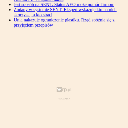
Jest sposób na SENT. Status AEO może pomóc firmom
Zmiany w systemie SENT. Ekspert wskazuje kto na nich
skorzysta, a kto straci
Unia nakazuje ograniczenie plastiku. Rząd spóźnia się z
przyjęciem przepisów