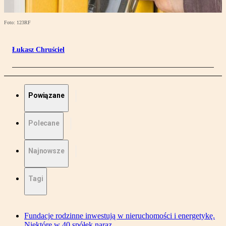
Foto: 123RF
Łukasz Chruściel
Powiązane
Polecane
Najnowsze
Tagi
Fundacje rodzinne inwestują w nieruchomości i energetykę.
Niektóre w 40 spółek naraz