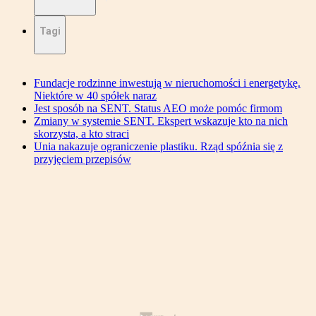
Tagi
Fundacje rodzinne inwestują w nieruchomości i energetykę.
Niektóre w 40 spółek naraz
Jest sposób na SENT. Status AEO może pomóc firmom
Zmiany w systemie SENT. Ekspert wskazuje kto na nich
skorzysta, a kto straci
Unia nakazuje ograniczenie plastiku. Rząd spóźnia się z
przyjęciem przepisów