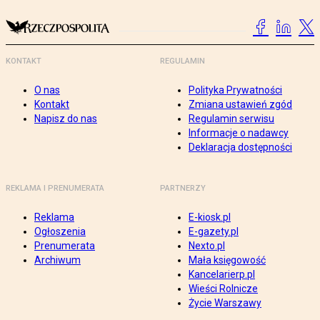
KONTAKT
REGULAMIN
O nas
Polityka Prywatności
Kontakt
Zmiana ustawień zgód
Napisz do nas
Regulamin serwisu
Informacje o nadawcy
Deklaracja dostępności
REKLAMA I PRENUMERATA
PARTNERZY
Reklama
E-kiosk.pl
Ogłoszenia
E-gazety.pl
Prenumerata
Nexto.pl
Archiwum
Mała księgowość
Kancelarierp.pl
Wieści Rolnicze
Życie Warszawy