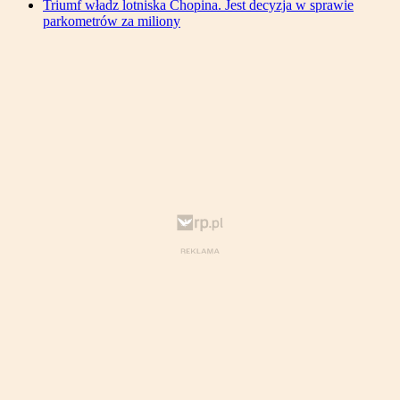
Triumf władz lotniska Chopina. Jest decyzja w sprawie
parkometrów za miliony