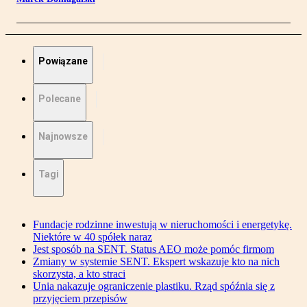
Powiązane
Polecane
Najnowsze
Tagi
Fundacje rodzinne inwestują w nieruchomości i energetykę.
Niektóre w 40 spółek naraz
Jest sposób na SENT. Status AEO może pomóc firmom
Zmiany w systemie SENT. Ekspert wskazuje kto na nich
skorzysta, a kto straci
Unia nakazuje ograniczenie plastiku. Rząd spóźnia się z
przyjęciem przepisów