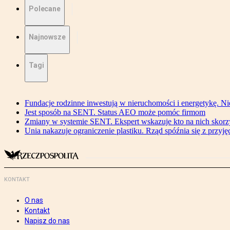
Polecane
Najnowsze
Tagi
Fundacje rodzinne inwestują w nieruchomości i energetykę. Ni
Jest sposób na SENT. Status AEO może pomóc firmom
Zmiany w systemie SENT. Ekspert wskazuje kto na nich skorzys
Unia nakazuje ograniczenie plastiku. Rząd spóźnia się z przyj
KONTAKT
O nas
Kontakt
Napisz do nas