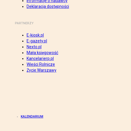
Informacje o nadawcy
Deklaracja dostępności
PARTNERZY
E-kiosk.pl
E-gazety.pl
Nexto.pl
Mała księgowość
Kancelarierp.pl
Wieści Rolnicze
Życie Warszawy
KALENDARIUM