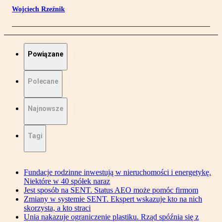
Wojciech Rzeźnik
Powiązane
Polecane
Najnowsze
Tagi
Fundacje rodzinne inwestują w nieruchomości i energetykę.
Niektóre w 40 spółek naraz
Jest sposób na SENT. Status AEO może pomóc firmom
Zmiany w systemie SENT. Ekspert wskazuje kto na nich
skorzysta, a kto straci
Unia nakazuje ograniczenie plastiku. Rząd spóźnia się z