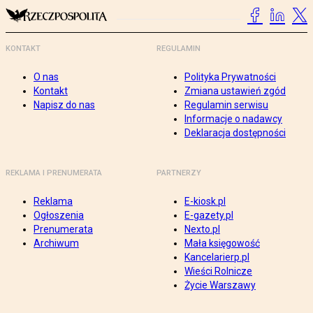
KONTAKT
REGULAMIN
O nas
Polityka Prywatności
Kontakt
Zmiana ustawień zgód
Napisz do nas
Regulamin serwisu
Informacje o nadawcy
Deklaracja dostępności
REKLAMA I PRENUMERATA
PARTNERZY
Reklama
E-kiosk.pl
Ogłoszenia
E-gazety.pl
Prenumerata
Nexto.pl
Archiwum
Mała księgowość
Kancelarierp.pl
Wieści Rolnicze
Życie Warszawy