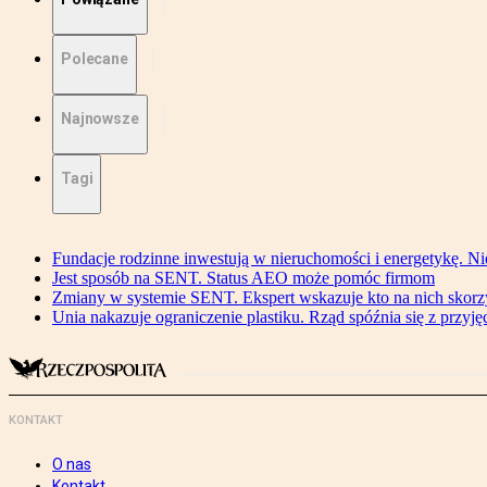
Polecane
Najnowsze
Tagi
Fundacje rodzinne inwestują w nieruchomości i energetykę. Ni
Jest sposób na SENT. Status AEO może pomóc firmom
Zmiany w systemie SENT. Ekspert wskazuje kto na nich skorzys
Unia nakazuje ograniczenie plastiku. Rząd spóźnia się z przyj
KONTAKT
O nas
Kontakt