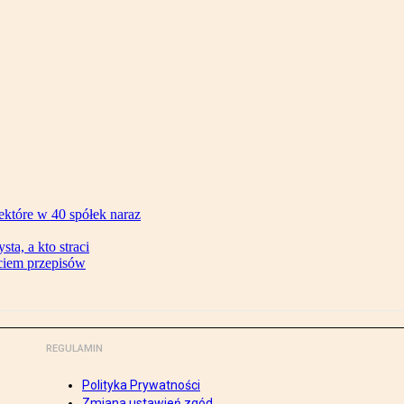
ektóre w 40 spółek naraz
ta, a kto straci
ęciem przepisów
REGULAMIN
Polityka Prywatności
Zmiana ustawień zgód