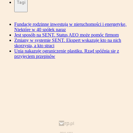
Tagi
Fundacje rodzinne inwestują w nieruchomości i energetykę.
Niektóre w 40 spółek naraz
Jest sposób na SENT. Status AEO może pomóc firmom
Zmiany w systemie SENT. Ekspert wskazuje kto na nich
skorzysta, a kto straci
Unia nakazuje ograniczenie plastiku. Rząd spóźnia się z
przyjęciem przepisów