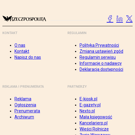
KONTAKT
REGULAMIN
O nas
Polityka Prywatności
Kontakt
Zmiana ustawień zgód
Napisz do nas
Regulamin serwisu
Informacje o nadawcy
Deklaracja dostępności
REKLAMA I PRENUMERATA
PARTNERZY
Reklama
E-kiosk.pl
Ogłoszenia
E-gazety.pl
Prenumerata
Nexto.pl
Archiwum
Mała księgowość
Kancelarierp.pl
Wieści Rolnicze