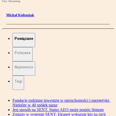
Foto: Bloomberg
Michał Kołtuniak
Powiązane
Polecane
Najnowsze
Tagi
Fundacje rodzinne inwestują w nieruchomości i energetykę.
Niektóre w 40 spółek naraz
Jest sposób na SENT. Status AEO może pomóc firmom
Zmiany w systemie SENT. Ekspert wskazuje kto na nich