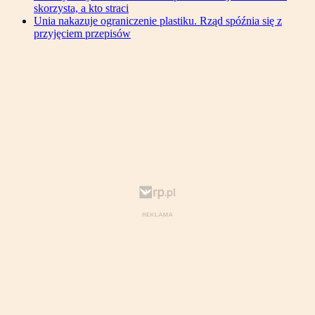
skorzysta, a kto straci
Unia nakazuje ograniczenie plastiku. Rząd spóźnia się z
przyjęciem przepisów