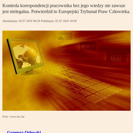
Kontrola korespondencji pracownika bez jego wiedzy nie zawsze
jest nielegalna. Potwierdził to Europejski Trybunał Praw Człowieka.
Aktualizacja:
03.07.2016 08:29
Publikacja:
02.07.2016 18:09
Foto: www.sxc.hu
Grzegorz Orłowski