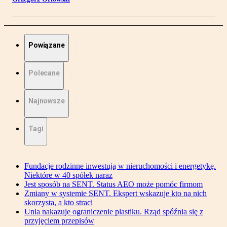
Powiązane
Polecane
Najnowsze
Tagi
Fundacje rodzinne inwestują w nieruchomości i energetykę.
Niektóre w 40 spółek naraz
Jest sposób na SENT. Status AEO może pomóc firmom
Zmiany w systemie SENT. Ekspert wskazuje kto na nich
skorzysta, a kto straci
Unia nakazuje ograniczenie plastiku. Rząd spóźnia się z
przyjęciem przepisów