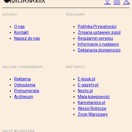
KONTAKT
REGULAMIN
O nas
Polityka Prywatności
Kontakt
Zmiana ustawień zgód
Napisz do nas
Regulamin serwisu
Informacje o nadawcy
Deklaracja dostępności
REKLAMA I PRENUMERATA
PARTNERZY
Reklama
E-kiosk.pl
Ogłoszenia
E-gazety.pl
Prenumerata
Nexto.pl
Archiwum
Mała księgowość
Kancelarierp.pl
Wieści Rolnicze
Życie Warszawy
NASZE WYDARZENIA