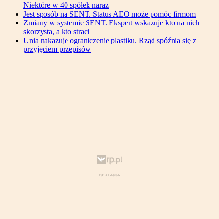
Niektóre w 40 spółek naraz
Jest sposób na SENT. Status AEO może pomóc firmom
Zmiany w systemie SENT. Ekspert wskazuje kto na nich
skorzysta, a kto straci
Unia nakazuje ograniczenie plastiku. Rząd spóźnia się z
przyjęciem przepisów