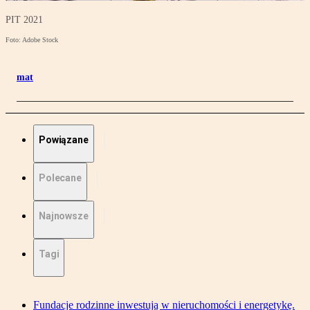
PIT 2021
Foto: Adobe Stock
mat
Powiązane
Polecane
Najnowsze
Tagi
Fundacje rodzinne inwestują w nieruchomości i energetykę.