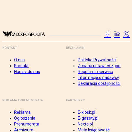
KONTAKT
REGULAMIN
O nas
Polityka Prywatności
Kontakt
Zmiana ustawień zgód
Napisz do nas
Regulamin serwisu
Informacje o nadawcy
Deklaracja dostępności
REKLAMA I PRENUMERATA
PARTNERZY
Reklama
E-kiosk.pl
Ogłoszenia
E-gazety.pl
Prenumerata
Nexto.pl
Archiwum
Mała księgowość