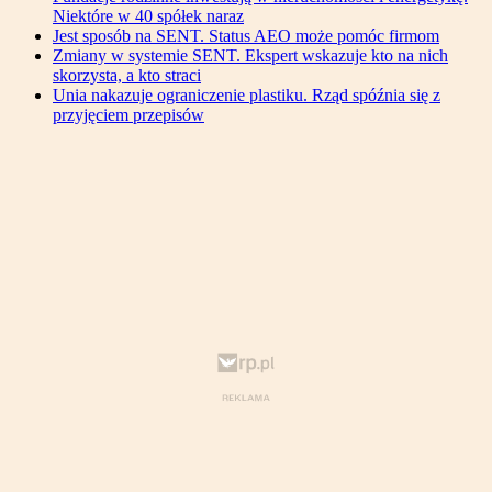
Niektóre w 40 spółek naraz
Jest sposób na SENT. Status AEO może pomóc firmom
Zmiany w systemie SENT. Ekspert wskazuje kto na nich
skorzysta, a kto straci
Unia nakazuje ograniczenie plastiku. Rząd spóźnia się z
przyjęciem przepisów