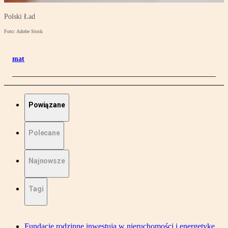
Polski Ład
Foto: Adobe Stock
mat
Powiązane
Polecane
Najnowsze
Tagi
Fundacje rodzinne inwestują w nieruchomości i energetykę.