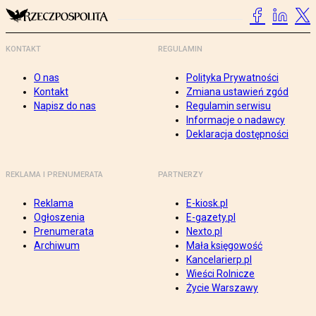
KONTAKT
REGULAMIN
O nas
Polityka Prywatności
Kontakt
Zmiana ustawień zgód
Napisz do nas
Regulamin serwisu
Informacje o nadawcy
Deklaracja dostępności
REKLAMA I PRENUMERATA
PARTNERZY
Reklama
E-kiosk.pl
Ogłoszenia
E-gazety.pl
Prenumerata
Nexto.pl
Archiwum
Mała księgowość
Kancelarierp.pl
Wieści Rolnicze
Życie Warszawy