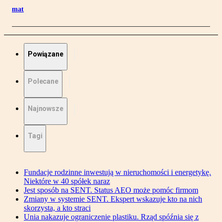
mat
Powiązane
Polecane
Najnowsze
Tagi
Fundacje rodzinne inwestują w nieruchomości i energetykę.
Niektóre w 40 spółek naraz
Jest sposób na SENT. Status AEO może pomóc firmom
Zmiany w systemie SENT. Ekspert wskazuje kto na nich
skorzysta, a kto straci
Unia nakazuje ograniczenie plastiku. Rząd spóźnia się z