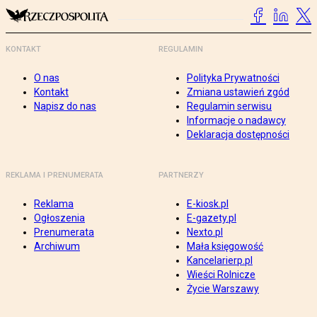
KONTAKT
REGULAMIN
O nas
Polityka Prywatności
Kontakt
Zmiana ustawień zgód
Napisz do nas
Regulamin serwisu
Informacje o nadawcy
Deklaracja dostępności
REKLAMA I PRENUMERATA
PARTNERZY
Reklama
E-kiosk.pl
Ogłoszenia
E-gazety.pl
Prenumerata
Nexto.pl
Archiwum
Mała księgowość
Kancelarierp.pl
Wieści Rolnicze
Życie Warszawy