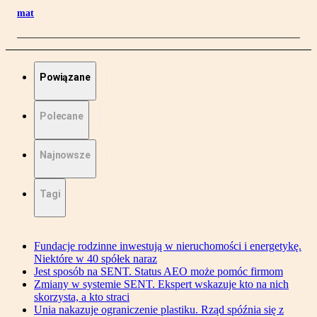
mat
Powiązane
Polecane
Najnowsze
Tagi
Fundacje rodzinne inwestują w nieruchomości i energetykę.
Niektóre w 40 spółek naraz
Jest sposób na SENT. Status AEO może pomóc firmom
Zmiany w systemie SENT. Ekspert wskazuje kto na nich
skorzysta, a kto straci
Unia nakazuje ograniczenie plastiku. Rząd spóźnia się z