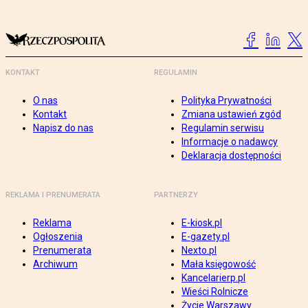
KONTAKT
REGULAMIN
O nas
Polityka Prywatności
Kontakt
Zmiana ustawień zgód
Napisz do nas
Regulamin serwisu
Informacje o nadawcy
Deklaracja dostępności
REKLAMA I PRENUMERATA
PARTNERZY
Reklama
E-kiosk.pl
Ogłoszenia
E-gazety.pl
Prenumerata
Nexto.pl
Archiwum
Mała księgowość
Kancelarierp.pl
Wieści Rolnicze
Życie Warszawy