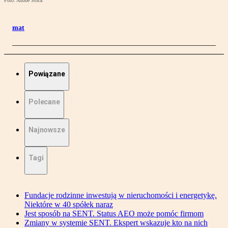
Foto: Adobe Stock
mat
Powiązane
Polecane
Najnowsze
Tagi
Fundacje rodzinne inwestują w nieruchomości i energetykę.
Niektóre w 40 spółek naraz
Jest sposób na SENT. Status AEO może pomóc firmom
Zmiany w systemie SENT. Ekspert wskazuje kto na nich