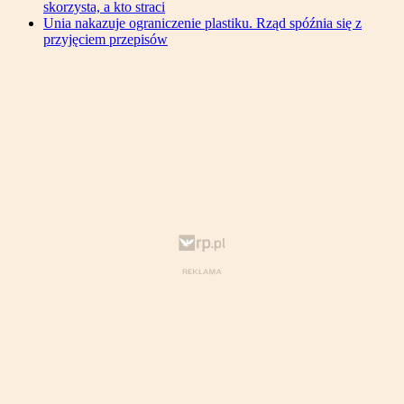
skorzysta, a kto straci
Unia nakazuje ograniczenie plastiku. Rząd spóźnia się z
przyjęciem przepisów