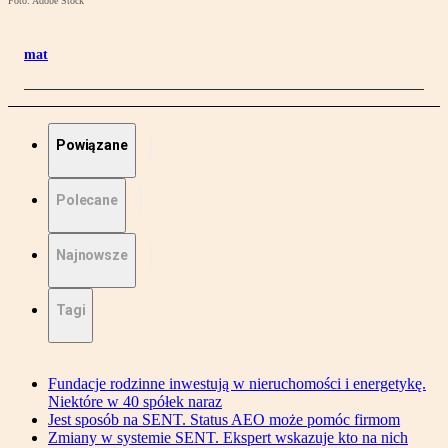
Foto: Adobe Stock
mat
Powiązane
Polecane
Najnowsze
Tagi
Fundacje rodzinne inwestują w nieruchomości i energetykę.
Niektóre w 40 spółek naraz
Jest sposób na SENT. Status AEO może pomóc firmom
Zmiany w systemie SENT. Ekspert wskazuje kto na nich