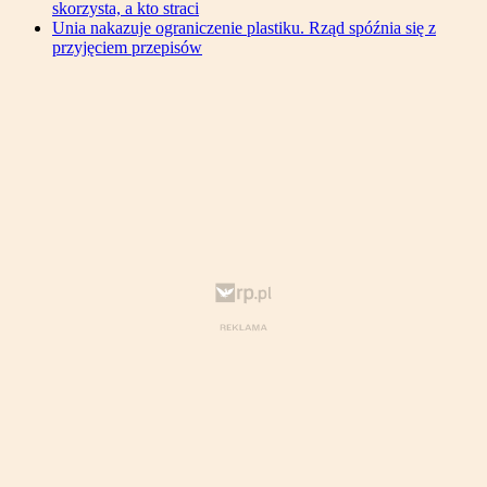
skorzysta, a kto straci
Unia nakazuje ograniczenie plastiku. Rząd spóźnia się z
przyjęciem przepisów