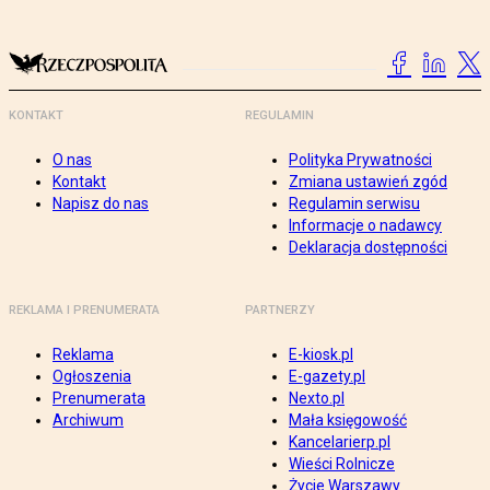
KONTAKT
REGULAMIN
O nas
Polityka Prywatności
Kontakt
Zmiana ustawień zgód
Napisz do nas
Regulamin serwisu
Informacje o nadawcy
Deklaracja dostępności
REKLAMA I PRENUMERATA
PARTNERZY
Reklama
E-kiosk.pl
Ogłoszenia
E-gazety.pl
Prenumerata
Nexto.pl
Archiwum
Mała księgowość
Kancelarierp.pl
Wieści Rolnicze
Życie Warszawy