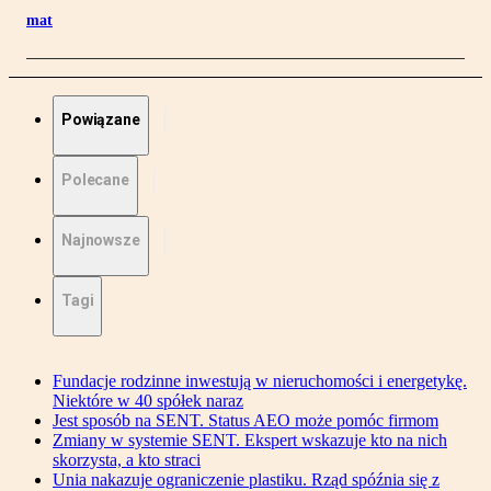
mat
Powiązane
Polecane
Najnowsze
Tagi
Fundacje rodzinne inwestują w nieruchomości i energetykę.
Niektóre w 40 spółek naraz
Jest sposób na SENT. Status AEO może pomóc firmom
Zmiany w systemie SENT. Ekspert wskazuje kto na nich
skorzysta, a kto straci
Unia nakazuje ograniczenie plastiku. Rząd spóźnia się z