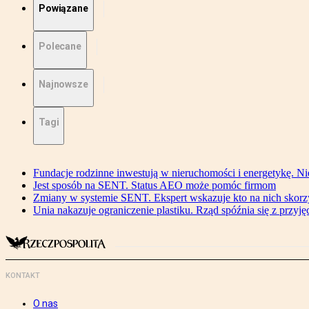
Powiązane
Polecane
Najnowsze
Tagi
Fundacje rodzinne inwestują w nieruchomości i energetykę. Ni
Jest sposób na SENT. Status AEO może pomóc firmom
Zmiany w systemie SENT. Ekspert wskazuje kto na nich skorzys
Unia nakazuje ograniczenie plastiku. Rząd spóźnia się z przyj
KONTAKT
O nas