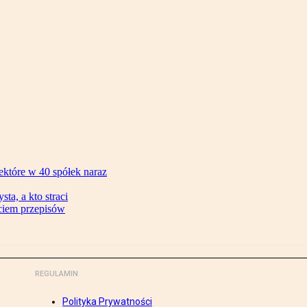
ektóre w 40 spółek naraz
ta, a kto straci
ęciem przepisów
REGULAMIN
Polityka Prywatności