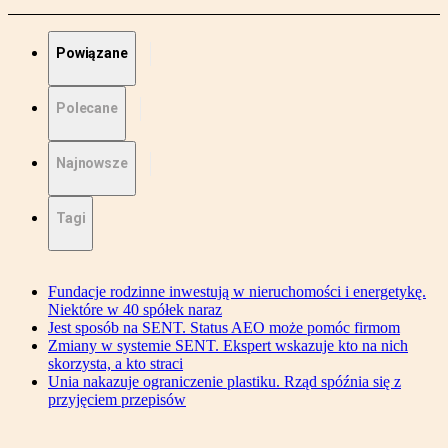
Powiązane
Polecane
Najnowsze
Tagi
Fundacje rodzinne inwestują w nieruchomości i energetykę.
Niektóre w 40 spółek naraz
Jest sposób na SENT. Status AEO może pomóc firmom
Zmiany w systemie SENT. Ekspert wskazuje kto na nich
skorzysta, a kto straci
Unia nakazuje ograniczenie plastiku. Rząd spóźnia się z
przyjęciem przepisów