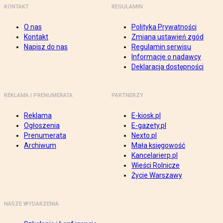
KONTAKT
REGULAMIN
O nas
Polityka Prywatności
Kontakt
Zmiana ustawień zgód
Napisz do nas
Regulamin serwisu
Informacje o nadawcy
Deklaracja dostępności
REKLAMA I PRENUMERATA
PARTNERZY
Reklama
E-kiosk.pl
Ogłoszenia
E-gazety.pl
Prenumerata
Nexto.pl
Archiwum
Mała księgowość
Kancelarierp.pl
Wieści Rolnicze
Życie Warszawy
NASZE WYDARZENIA