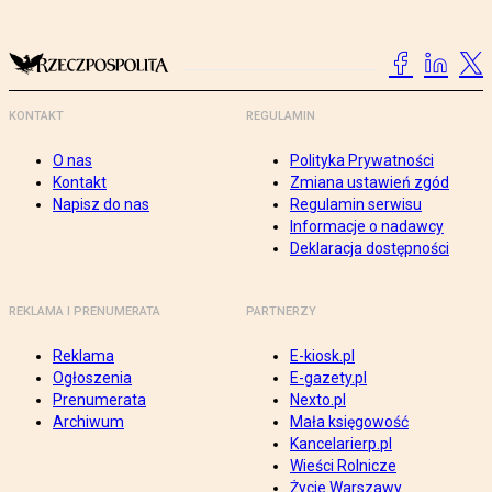
KONTAKT
REGULAMIN
O nas
Polityka Prywatności
Kontakt
Zmiana ustawień zgód
Napisz do nas
Regulamin serwisu
Informacje o nadawcy
Deklaracja dostępności
REKLAMA I PRENUMERATA
PARTNERZY
Reklama
E-kiosk.pl
Ogłoszenia
E-gazety.pl
Prenumerata
Nexto.pl
Archiwum
Mała księgowość
Kancelarierp.pl
Wieści Rolnicze
Życie Warszawy