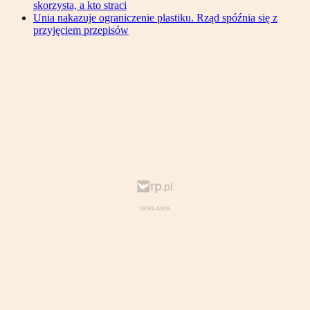
skorzysta, a kto straci
Unia nakazuje ograniczenie plastiku. Rząd spóźnia się z
przyjęciem przepisów