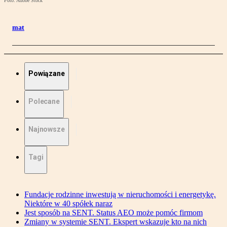
Foto: Adobe Stock
mat
Powiązane
Polecane
Najnowsze
Tagi
Fundacje rodzinne inwestują w nieruchomości i energetykę.
Niektóre w 40 spółek naraz
Jest sposób na SENT. Status AEO może pomóc firmom
Zmiany w systemie SENT. Ekspert wskazuje kto na nich