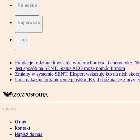
Polecane
Najnowsze
Tagi
Fundacje rodzinne inwestują w nieruchomości i energetykę. Ni
Jest sposób na SENT. Status AEO może pomóc firmom
Zmiany w systemie SENT. Ekspert wskazuje kto na nich skorzys
Unia nakazuje ograniczenie plastiku. Rząd spóźnia się z przyj
KONTAKT
O nas
Kontakt
Napisz do nas