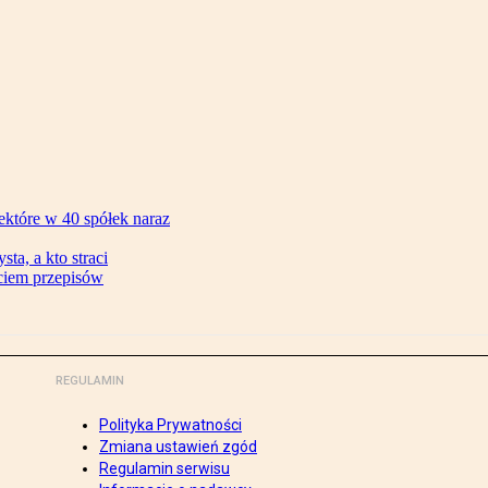
ektóre w 40 spółek naraz
ta, a kto straci
ęciem przepisów
REGULAMIN
Polityka Prywatności
Zmiana ustawień zgód
Regulamin serwisu