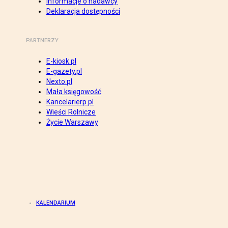
Informacje o nadawcy
Deklaracja dostępności
PARTNERZY
E-kiosk.pl
E-gazety.pl
Nexto.pl
Mała księgowość
Kancelarierp.pl
Wieści Rolnicze
Życie Warszawy
KALENDARIUM