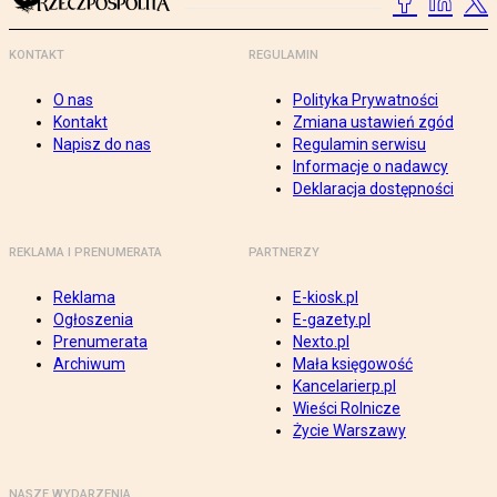
KONTAKT
REGULAMIN
O nas
Polityka Prywatności
Kontakt
Zmiana ustawień zgód
Napisz do nas
Regulamin serwisu
Informacje o nadawcy
Deklaracja dostępności
REKLAMA I PRENUMERATA
PARTNERZY
Reklama
E-kiosk.pl
Ogłoszenia
E-gazety.pl
Prenumerata
Nexto.pl
Archiwum
Mała księgowość
Kancelarierp.pl
Wieści Rolnicze
Życie Warszawy
NASZE WYDARZENIA