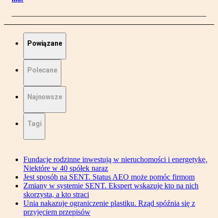
Powiązane
Polecane
Najnowsze
Tagi
Fundacje rodzinne inwestują w nieruchomości i energetykę.
Niektóre w 40 spółek naraz
Jest sposób na SENT. Status AEO może pomóc firmom
Zmiany w systemie SENT. Ekspert wskazuje kto na nich
skorzysta, a kto straci
Unia nakazuje ograniczenie plastiku. Rząd spóźnia się z
przyjęciem przepisów