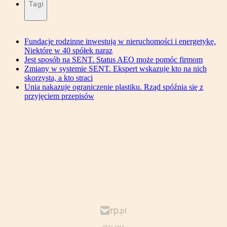
Tagi
Fundacje rodzinne inwestują w nieruchomości i energetykę.
Niektóre w 40 spółek naraz
Jest sposób na SENT. Status AEO może pomóc firmom
Zmiany w systemie SENT. Ekspert wskazuje kto na nich
skorzysta, a kto straci
Unia nakazuje ograniczenie plastiku. Rząd spóźnia się z
przyjęciem przepisów