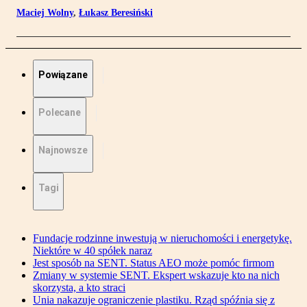
Maciej Wolny
,
Łukasz Beresiński
Powiązane
Polecane
Najnowsze
Tagi
Fundacje rodzinne inwestują w nieruchomości i energetykę.
Niektóre w 40 spółek naraz
Jest sposób na SENT. Status AEO może pomóc firmom
Zmiany w systemie SENT. Ekspert wskazuje kto na nich
skorzysta, a kto straci
Unia nakazuje ograniczenie plastiku. Rząd spóźnia się z