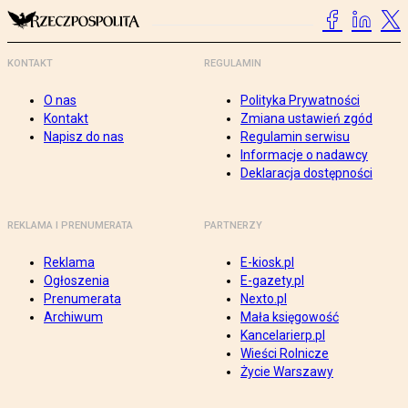
KONTAKT
REGULAMIN
O nas
Polityka Prywatności
Kontakt
Zmiana ustawień zgód
Napisz do nas
Regulamin serwisu
Informacje o nadawcy
Deklaracja dostępności
REKLAMA I PRENUMERATA
PARTNERZY
Reklama
E-kiosk.pl
Ogłoszenia
E-gazety.pl
Prenumerata
Nexto.pl
Archiwum
Mała księgowość
Kancelarierp.pl
Wieści Rolnicze
Życie Warszawy