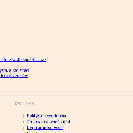
ektóre w 40 spółek naraz
ta, a kto straci
ęciem przepisów
REGULAMIN
Polityka Prywatności
Zmiana ustawień zgód
Regulamin serwisu