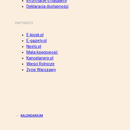
Informacje o nadawcy
Deklaracja dostępności
PARTNERZY
E-kiosk.pl
E-gazety.pl
Nexto.pl
Mała księgowość
Kancelarierp.pl
Wieści Rolnicze
Życie Warszawy
KALENDARIUM