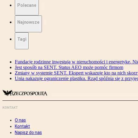
Polecane
Najnowsze
Tagi
Fundacje rodzinne inwestują w nieruchomości i energetykę. Ni
Jest sposób na SENT. Status AEO może pomóc firmom
Zmiany w systemie SENT. Ekspert wskazuje kto na nich skorzys
Unia nakazuje ograniczenie plastiku. Rząd spóźnia się z przyj
KONTAKT
O nas
Kontakt
Napisz do nas