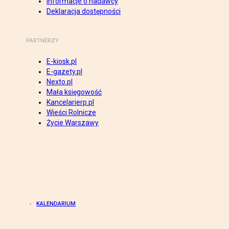
Informacje o nadawcy
Deklaracja dostępności
PARTNERZY
E-kiosk.pl
E-gazety.pl
Nexto.pl
Mała księgowość
Kancelarierp.pl
Wieści Rolnicze
Życie Warszawy
KALENDARIUM