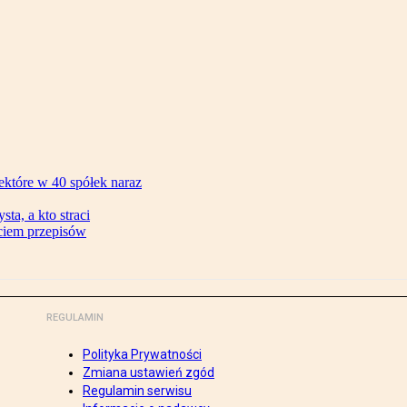
ektóre w 40 spółek naraz
ta, a kto straci
ęciem przepisów
REGULAMIN
Polityka Prywatności
Zmiana ustawień zgód
Regulamin serwisu