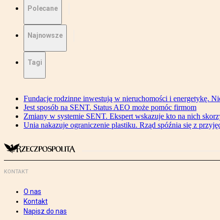
Polecane
Najnowsze
Tagi
Fundacje rodzinne inwestują w nieruchomości i energetykę. Ni
Jest sposób na SENT. Status AEO może pomóc firmom
Zmiany w systemie SENT. Ekspert wskazuje kto na nich skorzys
Unia nakazuje ograniczenie plastiku. Rząd spóźnia się z przyj
KONTAKT
O nas
Kontakt
Napisz do nas