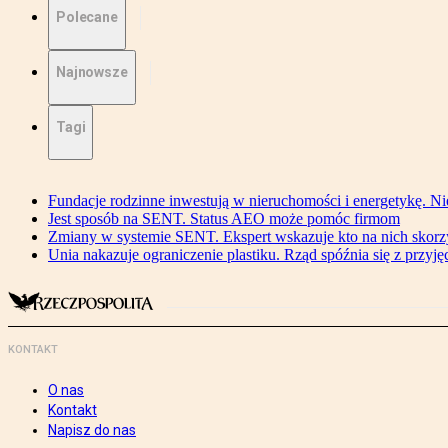
Polecane
Najnowsze
Tagi
Fundacje rodzinne inwestują w nieruchomości i energetykę. Ni
Jest sposób na SENT. Status AEO może pomóc firmom
Zmiany w systemie SENT. Ekspert wskazuje kto na nich skorzys
Unia nakazuje ograniczenie plastiku. Rząd spóźnia się z przyj
KONTAKT
O nas
Kontakt
Napisz do nas