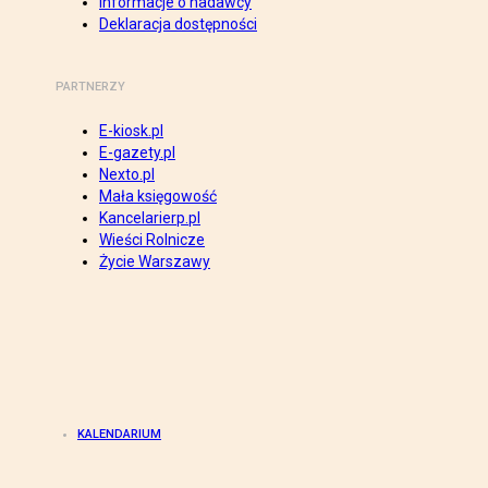
Informacje o nadawcy
Deklaracja dostępności
PARTNERZY
E-kiosk.pl
E-gazety.pl
Nexto.pl
Mała księgowość
Kancelarierp.pl
Wieści Rolnicze
Życie Warszawy
KALENDARIUM