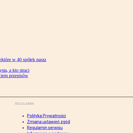
ektóre w 40 spółek naraz
ta, a kto straci
ęciem przepisów
REGULAMIN
Polityka Prywatności
Zmiana ustawień zgód
Regulamin serwisu