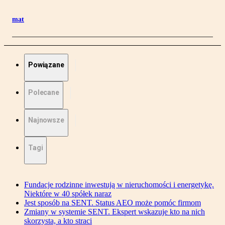
mat
Powiązane
Polecane
Najnowsze
Tagi
Fundacje rodzinne inwestują w nieruchomości i energetykę.
Niektóre w 40 spółek naraz
Jest sposób na SENT. Status AEO może pomóc firmom
Zmiany w systemie SENT. Ekspert wskazuje kto na nich
skorzysta, a kto straci