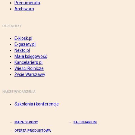
Prenumerata
Archiwum
PARTNERZY
E-kiosk.pl
E-gazety.pl
Nexto.pl
Mała księgowość
Kancelarierp.pl
Wieści Rolnicze
Życie Warszawy
NASZE WYDARZENIA
Szkolenia i konferencje
MAPA STRONY
KALENDARIUM
OFERTA PRODUKTOWA