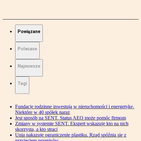
Powiązane
Polecane
Najnowsze
Tagi
Fundacje rodzinne inwestują w nieruchomości i energetykę.
Niektóre w 40 spółek naraz
Jest sposób na SENT. Status AEO może pomóc firmom
Zmiany w systemie SENT. Ekspert wskazuje kto na nich
skorzysta, a kto straci
Unia nakazuje ograniczenie plastiku. Rząd spóźnia się z
przyjęciem przepisów