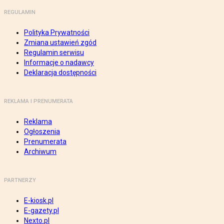
REGULAMIN
Polityka Prywatności
Zmiana ustawień zgód
Regulamin serwisu
Informacje o nadawcy
Deklaracja dostępności
REKLAMA I PRENUMERATA
Reklama
Ogłoszenia
Prenumerata
Archiwum
PARTNERZY
E-kiosk.pl
E-gazety.pl
Nexto.pl