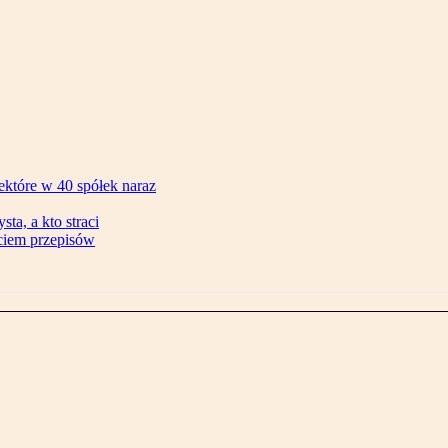
ektóre w 40 spółek naraz
ta, a kto straci
ęciem przepisów