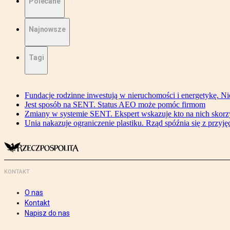
Polecane
Najnowsze
Tagi
Fundacje rodzinne inwestują w nieruchomości i energetykę. Ni
Jest sposób na SENT. Status AEO może pomóc firmom
Zmiany w systemie SENT. Ekspert wskazuje kto na nich skorzys
Unia nakazuje ograniczenie plastiku. Rząd spóźnia się z przyj
KONTAKT
O nas
Kontakt
Napisz do nas