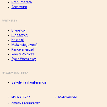
Prenumerata
Archiwum
PARTNERZY
E-kiosk.pl
E-gazety.pl
Nexto.pl
Mała księgowość
Kancelarierp.pl
Wieści Rolnicze
Życie Warszawy
NASZE WYDARZENIA
Szkolenia i konferencje
MAPA STRONY
KALENDARIUM
OFERTA PRODUKTOWA