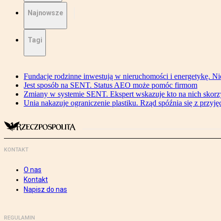
Najnowsze
Tagi
Fundacje rodzinne inwestują w nieruchomości i energetykę. Ni
Jest sposób na SENT. Status AEO może pomóc firmom
Zmiany w systemie SENT. Ekspert wskazuje kto na nich skorzys
Unia nakazuje ograniczenie plastiku. Rząd spóźnia się z przyj
KONTAKT
O nas
Kontakt
Napisz do nas
REGULAMIN