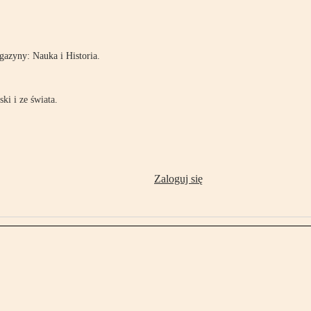
!
azyny: Nauka i Historia.
ki i ze świata.
Zaloguj się