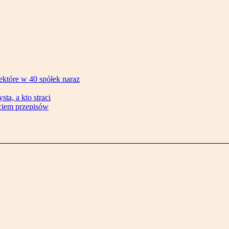
ektóre w 40 spółek naraz
ta, a kto straci
ęciem przepisów