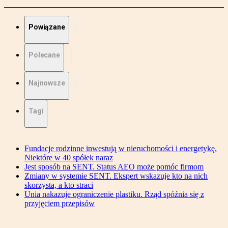
Powiązane
Polecane
Najnowsze
Tagi
Fundacje rodzinne inwestują w nieruchomości i energetykę.
Niektóre w 40 spółek naraz
Jest sposób na SENT. Status AEO może pomóc firmom
Zmiany w systemie SENT. Ekspert wskazuje kto na nich
skorzysta, a kto straci
Unia nakazuje ograniczenie plastiku. Rząd spóźnia się z
przyjęciem przepisów