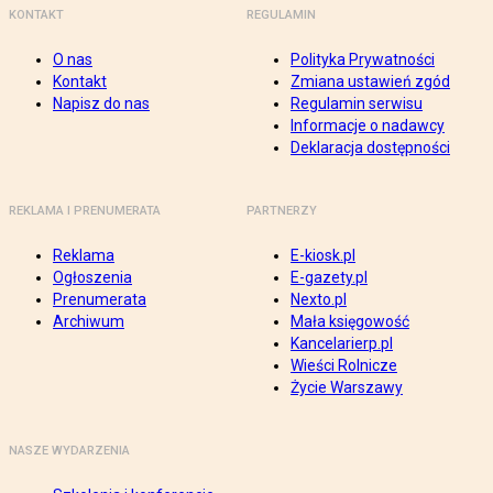
KONTAKT
REGULAMIN
O nas
Polityka Prywatności
Kontakt
Zmiana ustawień zgód
Napisz do nas
Regulamin serwisu
Informacje o nadawcy
Deklaracja dostępności
REKLAMA I PRENUMERATA
PARTNERZY
Reklama
E-kiosk.pl
Ogłoszenia
E-gazety.pl
Prenumerata
Nexto.pl
Archiwum
Mała księgowość
Kancelarierp.pl
Wieści Rolnicze
Życie Warszawy
NASZE WYDARZENIA