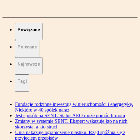
Powiązane
Polecane
Najnowsze
Tagi
Fundacje rodzinne inwestują w nieruchomości i energetykę.
Niektóre w 40 spółek naraz
Jest sposób na SENT. Status AEO może pomóc firmom
Zmiany w systemie SENT. Ekspert wskazuje kto na nich
skorzysta, a kto straci
Unia nakazuje ograniczenie plastiku. Rząd spóźnia się z
przyjęciem przepisów