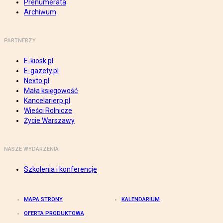
Prenumerata
Archiwum
PARTNERZY
E-kiosk.pl
E-gazety.pl
Nexto.pl
Mała księgowość
Kancelarierp.pl
Wieści Rolnicze
Życie Warszawy
NASZE WYDARZENIA
Szkolenia i konferencje
MAPA STRONY
KALENDARIUM
OFERTA PRODUKTOWA