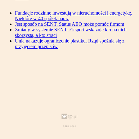
Fundacje rodzinne inwestują w nieruchomości i energetykę.
Niektóre w 40 spółek naraz
Jest sposób na SENT. Status AEO może pomóc firmom
Zmiany w systemie SENT. Ekspert wskazuje kto na nich
skorzysta, a kto straci
Unia nakazuje ograniczenie plastiku. Rząd spóźnia się z
przyjęciem przepisów