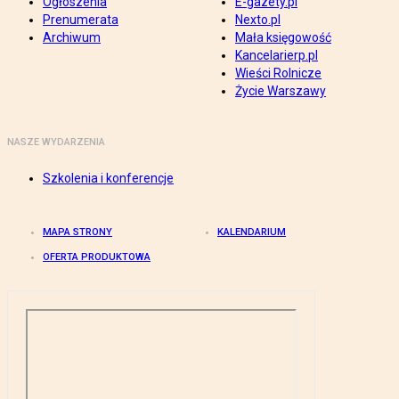
Ogłoszenia
E-gazety.pl
Prenumerata
Nexto.pl
Archiwum
Mała księgowość
Kancelarierp.pl
Wieści Rolnicze
Życie Warszawy
NASZE WYDARZENIA
Szkolenia i konferencje
MAPA STRONY
KALENDARIUM
OFERTA PRODUKTOWA