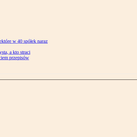
ektóre w 40 spółek naraz
ta, a kto straci
ęciem przepisów