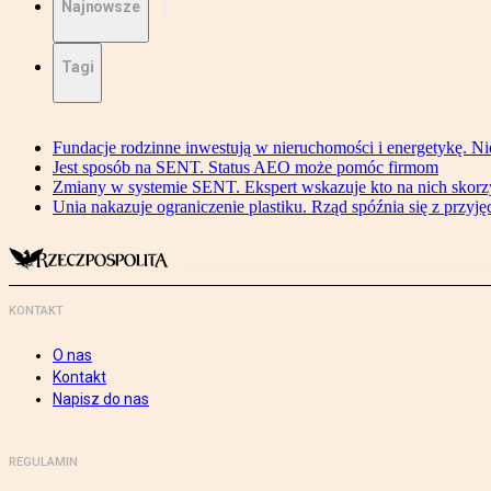
Najnowsze
Tagi
Fundacje rodzinne inwestują w nieruchomości i energetykę. Ni
Jest sposób na SENT. Status AEO może pomóc firmom
Zmiany w systemie SENT. Ekspert wskazuje kto na nich skorzys
Unia nakazuje ograniczenie plastiku. Rząd spóźnia się z przyj
KONTAKT
O nas
Kontakt
Napisz do nas
REGULAMIN