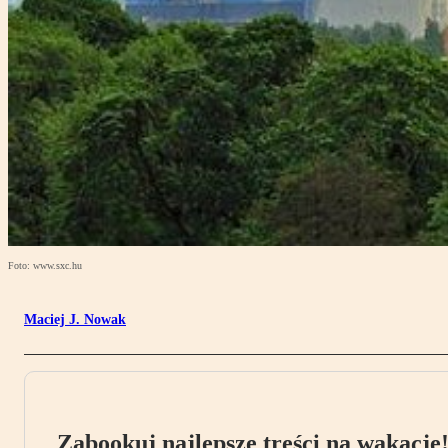
Foto: www.sxc.hu
Maciej J. Nowak
Zabookuj najlepsze treści na wakacje