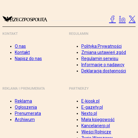
KONTAKT
REGULAMIN
O nas
Polityka Prywatności
Kontakt
Zmiana ustawień zgód
Napisz do nas
Regulamin serwisu
Informacje o nadawcy
Deklaracja dostępności
REKLAMA I PRENUMERATA
PARTNERZY
Reklama
E-kiosk.pl
Ogłoszenia
E-gazety.pl
Prenumerata
Nexto.pl
Archiwum
Mała księgowość
Kancelarierp.pl
Wieści Rolnicze