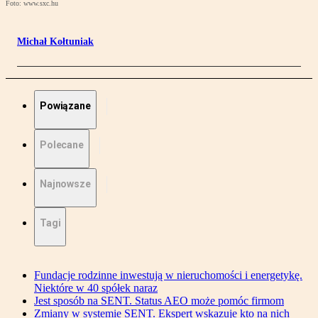
Foto: www.sxc.hu
Michał Kołtuniak
Powiązane
Polecane
Najnowsze
Tagi
Fundacje rodzinne inwestują w nieruchomości i energetykę.
Niektóre w 40 spółek naraz
Jest sposób na SENT. Status AEO może pomóc firmom
Zmiany w systemie SENT. Ekspert wskazuje kto na nich