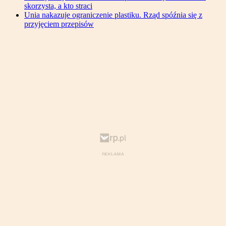
skorzysta, a kto straci
Unia nakazuje ograniczenie plastiku. Rząd spóźnia się z
przyjęciem przepisów