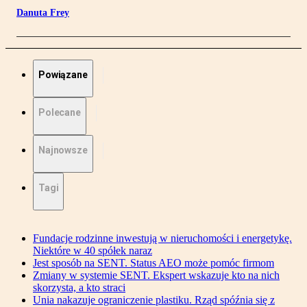
Danuta Frey
Powiązane
Polecane
Najnowsze
Tagi
Fundacje rodzinne inwestują w nieruchomości i energetykę.
Niektóre w 40 spółek naraz
Jest sposób na SENT. Status AEO może pomóc firmom
Zmiany w systemie SENT. Ekspert wskazuje kto na nich
skorzysta, a kto straci
Unia nakazuje ograniczenie plastiku. Rząd spóźnia się z