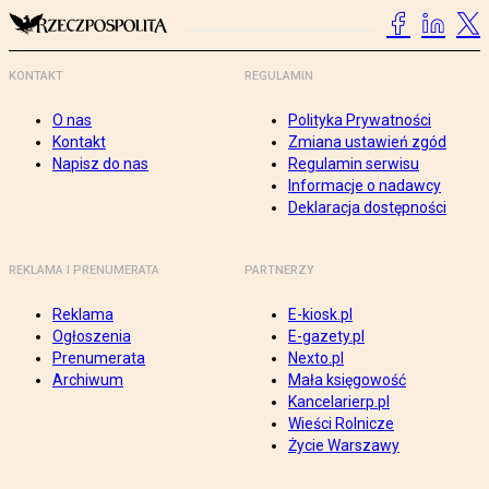
KONTAKT
REGULAMIN
O nas
Polityka Prywatności
Kontakt
Zmiana ustawień zgód
Napisz do nas
Regulamin serwisu
Informacje o nadawcy
Deklaracja dostępności
REKLAMA I PRENUMERATA
PARTNERZY
Reklama
E-kiosk.pl
Ogłoszenia
E-gazety.pl
Prenumerata
Nexto.pl
Archiwum
Mała księgowość
Kancelarierp.pl
Wieści Rolnicze
Życie Warszawy