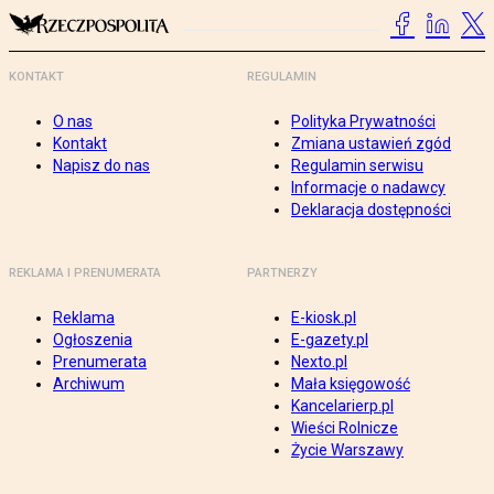
KONTAKT
REGULAMIN
O nas
Polityka Prywatności
Kontakt
Zmiana ustawień zgód
Napisz do nas
Regulamin serwisu
Informacje o nadawcy
Deklaracja dostępności
REKLAMA I PRENUMERATA
PARTNERZY
Reklama
E-kiosk.pl
Ogłoszenia
E-gazety.pl
Prenumerata
Nexto.pl
Archiwum
Mała księgowość
Kancelarierp.pl
Wieści Rolnicze
Życie Warszawy