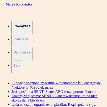
Marek Rotkiewicz
Powiązane
Polecane
Najnowsze
Tagi
Fundacje rodzinne inwestują w nieruchomości i energetykę.
Niektóre w 40 spółek naraz
Jest sposób na SENT. Status AEO może pomóc firmom
Zmiany w systemie SENT. Ekspert wskazuje kto na nich
skorzysta, a kto straci
Unia nakazuje ograniczenie plastiku. Rząd spóźnia się z