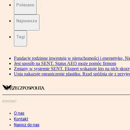
Polecane
Najnowsze
Tagi
Fundacje rodzinne inwestują w nieruchomości i energetykę. Ni
Jest sposób na SENT. Status AEO może pomóc firmom
Zmiany w systemie SENT. Ekspert wskazuje kto na nich skorzys
Unia nakazuje ograniczenie plastiku. Rząd spóźnia się z przyj
KONTAKT
O nas
Kontakt
Napisz do nas