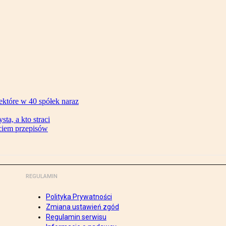
ektóre w 40 spółek naraz
ta, a kto straci
ęciem przepisów
REGULAMIN
Polityka Prywatności
Zmiana ustawień zgód
Regulamin serwisu