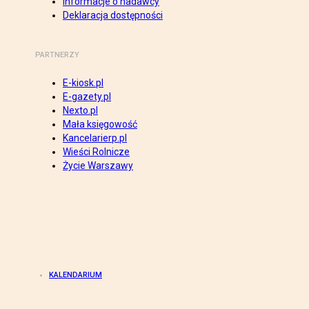
Informacje o nadawcy
Deklaracja dostępności
PARTNERZY
E-kiosk.pl
E-gazety.pl
Nexto.pl
Mała księgowość
Kancelarierp.pl
Wieści Rolnicze
Życie Warszawy
KALENDARIUM