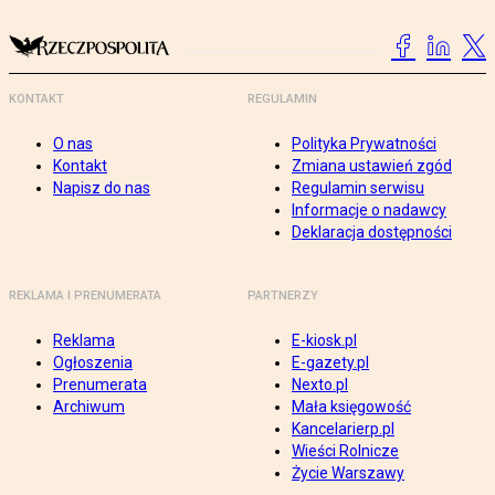
KONTAKT
REGULAMIN
O nas
Polityka Prywatności
Kontakt
Zmiana ustawień zgód
Napisz do nas
Regulamin serwisu
Informacje o nadawcy
Deklaracja dostępności
REKLAMA I PRENUMERATA
PARTNERZY
Reklama
E-kiosk.pl
Ogłoszenia
E-gazety.pl
Prenumerata
Nexto.pl
Archiwum
Mała księgowość
Kancelarierp.pl
Wieści Rolnicze
Życie Warszawy