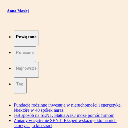
Anna Mosiej
Powiązane
Polecane
Najnowsze
Tagi
Fundacje rodzinne inwestują w nieruchomości i energetykę.
Niektóre w 40 spółek naraz
Jest sposób na SENT. Status AEO może pomóc firmom
Zmiany w systemie SENT. Ekspert wskazuje kto na nich
skorzysta, a kto straci