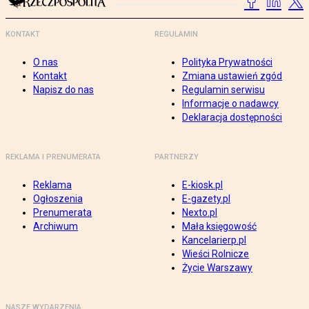
KONTAKT
REGULAMIN
O nas
Polityka Prywatności
Kontakt
Zmiana ustawień zgód
Napisz do nas
Regulamin serwisu
Informacje o nadawcy
Deklaracja dostępności
REKLAMA I PRENUMERATA
PARTNERZY
Reklama
E-kiosk.pl
Ogłoszenia
E-gazety.pl
Prenumerata
Nexto.pl
Archiwum
Mała księgowość
Kancelarierp.pl
Wieści Rolnicze
Życie Warszawy
NASZE WYDARZENIA