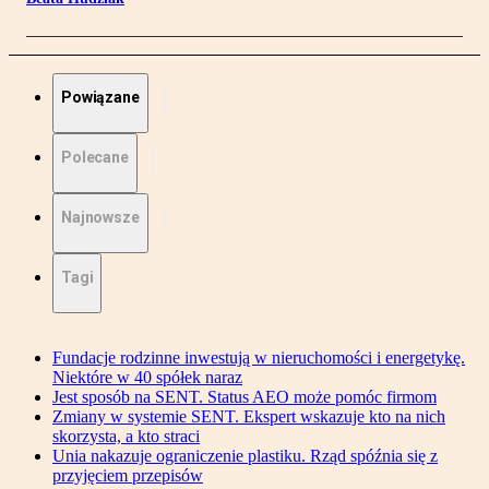
Powiązane
Polecane
Najnowsze
Tagi
Fundacje rodzinne inwestują w nieruchomości i energetykę.
Niektóre w 40 spółek naraz
Jest sposób na SENT. Status AEO może pomóc firmom
Zmiany w systemie SENT. Ekspert wskazuje kto na nich
skorzysta, a kto straci
Unia nakazuje ograniczenie plastiku. Rząd spóźnia się z
przyjęciem przepisów