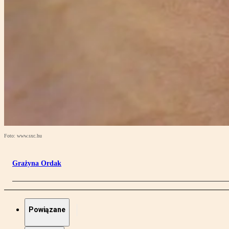
Foto: www.sxc.hu
Grażyna Ordak
Powiązane