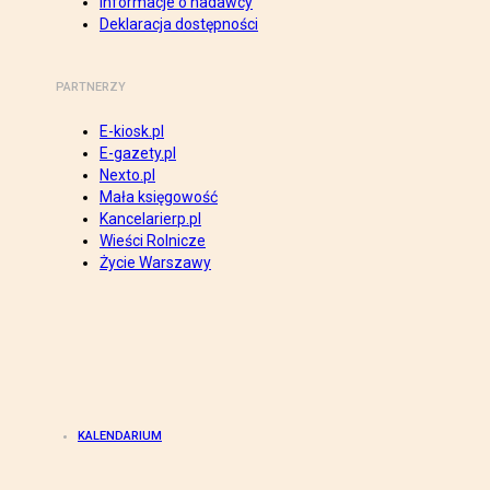
Informacje o nadawcy
Deklaracja dostępności
PARTNERZY
E-kiosk.pl
E-gazety.pl
Nexto.pl
Mała księgowość
Kancelarierp.pl
Wieści Rolnicze
Życie Warszawy
KALENDARIUM