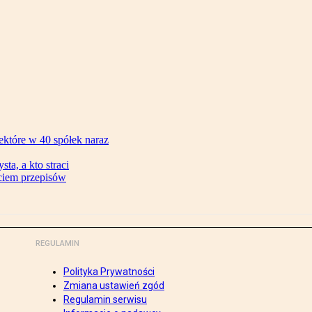
ektóre w 40 spółek naraz
ta, a kto straci
ęciem przepisów
REGULAMIN
Polityka Prywatności
Zmiana ustawień zgód
Regulamin serwisu