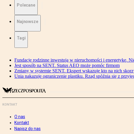
Polecane
Najnowsze
Tagi
Fundacje rodzinne inwestują w nieruchomości i energetykę. Ni
Jest sposób na SENT. Status AEO może pomóc firmom
Zmiany w systemie SENT. Ekspert wskazuje kto na nich skorzys
Unia nakazuje ograniczenie plastiku. Rząd spóźnia się z przyj
KONTAKT
O nas
Kontakt
Napisz do nas