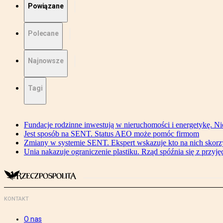
Powiązane
Polecane
Najnowsze
Tagi
Fundacje rodzinne inwestują w nieruchomości i energetykę. Ni
Jest sposób na SENT. Status AEO może pomóc firmom
Zmiany w systemie SENT. Ekspert wskazuje kto na nich skorzys
Unia nakazuje ograniczenie plastiku. Rząd spóźnia się z przyj
KONTAKT
O nas