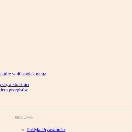
ektóre w 40 spółek naraz
ta, a kto straci
ęciem przepisów
REGULAMIN
Polityka Prywatności