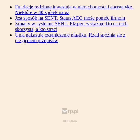
Fundacje rodzinne inwestują w nieruchomości i energetykę.
Niektóre w 40 spółek naraz
Jest sposób na SENT. Status AEO może pomóc firmom
Zmiany w systemie SENT. Ekspert wskazuje kto na nich
skorzysta, a kto straci
Unia nakazuje ograniczenie plastiku. Rząd spóźnia się z
przyjęciem przepisów